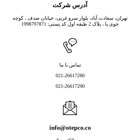
آدرس شرکت
تهران، سعادت آباد، بلوار سرو غربی، خیابان صدف ، کوچه
جوی‌ پا ، پلاک 2 طبقه اول کد پستی: 1998797871
تماس با ما
021-26617280
021-26617290
info@otepco.co​